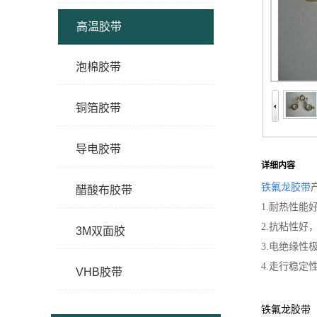
高温胶带
泡棉胶带
铜箔胶带
导电胶带
详细内容
铁氟龙胶带
醋酸布胶带
1.耐热性能
2.抗粘性好
3M双面胶
3.电绝缘性
4.走行稳定
VHB胶带
铁氟龙胶带