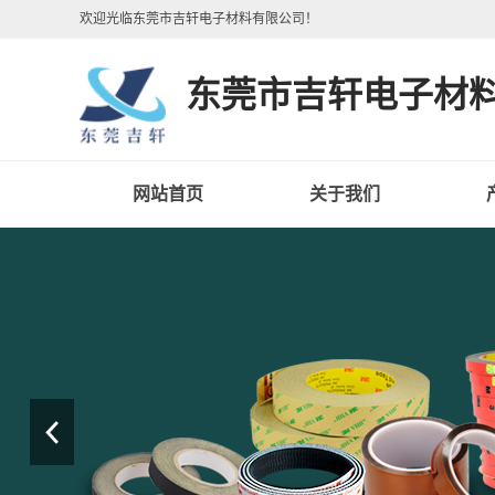
欢迎光临东莞市吉轩电子材料有限公司！
东莞市吉轩电子材
网站首页
关于我们