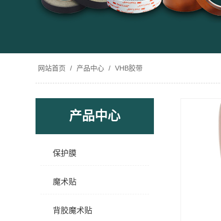
网站首页
/
产品中心
/
VHB胶带
产品中心
保护膜
魔术贴
背胶魔术贴