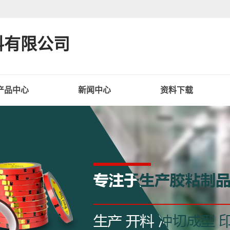
料有限公司
产品中心
新闻中心
资料下载