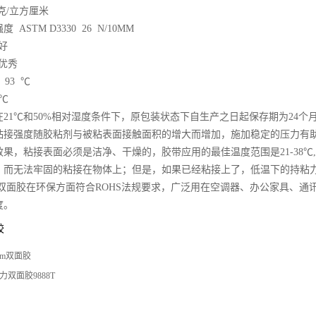
 克/立方厘米
ASTM D3330 26 N/10MM
 好
 优秀
93 ℃
 ℃
21℃和50%相对湿度条件下，原包装状态下自生产之日起保存期为24个
粘接强度随胶粘剂与被粘表面接触面积的增大而增加，施加稳定的压力有
果，粘接表面必须是洁净、干燥的，胶带应用的最佳温度范围是21-38℃
，而无法牢固的粘接在物体上；但是，如果已经粘接上了，低温下的持粘
 双面胶在环保方面符合ROHS法规要求，广泛用在空调器、办公家具、通
度。
胶
3m双面胶
力双面胶9888T