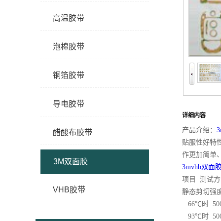
高温胶带
泡棉胶带
铜箔胶带
导电胶带
详细内容
产品介绍：
醋酸布胶带
贴服性好特
作更加简单
3M双面胶
3mvhb双面
项目 测试方
VHB胶带
静态剪切强度 
66℃时 50
93℃时 50