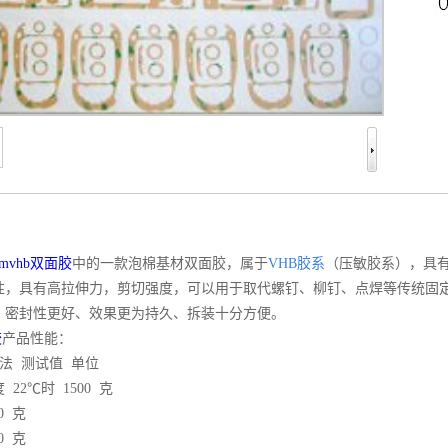
3mvhb双面胶
中的一款泡棉基材双面胶，属于
VHB胶系
（压敏胶系），具
性，具有高拉伸力，剪切强度，可以用于取代螺钉、柳钉、点焊等传统固
、密封性更好、效果更为持久、拆装十分方便。
胶
产品性能：
法 测试值 单位
22℃时 1500 克
0 克
0 克