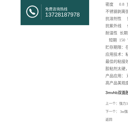
密度 0.8
免费咨询热线
不锈钢剥离强度 
13728187978
抗溶剂性
抗紫外线
耐温性 长期 
短期 150
贮存期限：在
应用技术：
最佳的粘接效
胶粘剂太硬
产品应用：
高产品美观
3mvhb双面
上一个：
强力
下一个：
3m强
返回