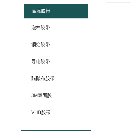
高温胶带
泡棉胶带
铜箔胶带
导电胶带
醋酸布胶带
3M双面胶
VHB胶带