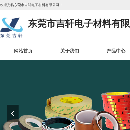
欢迎光临东莞市吉轩电子材料有限公司！
东莞市吉轩电子材料有限
网站首页
关于我们
产品中心