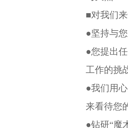
■对我们
●坚持与
●您提出
工作的挑
●我们用
来看待您
●钻研“