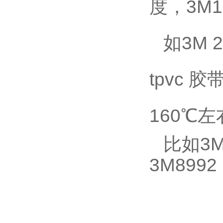
度，3M1
如3M 2
tpvc 胶
160℃
比如3
3M899