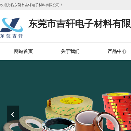
欢迎光临东莞市吉轩电子材料有限公司！
东莞市吉轩电子材料有限
网站首页
关于我们
产品中心