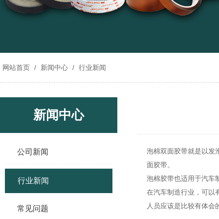
网站首页
/
新闻中心
/
行业新闻
新闻中心
泡棉双面胶带就是以发
公司新闻
面胶带。
泡棉胶带
也适用于汽车
行业新闻
在汽车制造行业，可以
人员应该是比较有体会
常见问题